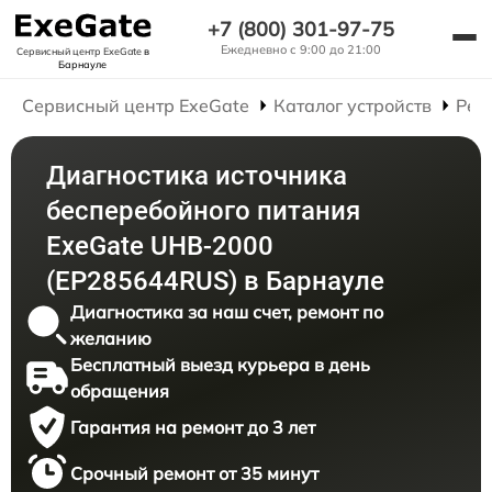
+7 (800) 301-97-75
Ежедневно с 9:00 до 21:00
Сервисный центр ExeGate
в
Барнауле
Сервисный центр ExeGate
Каталог устройств
Рем
Диагностика источника
бесперебойного питания
ExeGate UHB-2000
(EP285644RUS) в Барнауле
Диагностика за наш счет, ремонт по
желанию
Бесплатный выезд курьера в день
обращения
Гарантия на ремонт до 3 лет
Срочный ремонт от 35 минут