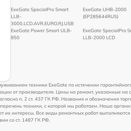
ExeGate SpecialPro Smart
ExeGate UHB-2000
LLB-
(EP285644RUS)
3000.LCD.AVR.EURO.RJ.USB
ExeGate Power Smart ULB-
ExeGate SpecialPro 
850
LLB-2000 LCD
уживанием техники ExeGate по истечении гарантийного
ации от производителя. Цены на ремонт, указанные на 
огласно п. 2 ст. 437 ГК РФ. Названия и обозначения тор
перечень техники, с которой мы работаем. Наша орган
ет их интересы. Все виды ремонтных работ выполняются
ии со ст. 1487 ГК РФ.